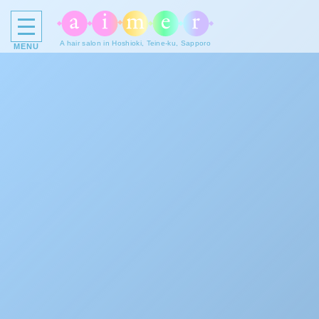
A hair salon in Hoshioki, Teine-ku, Sapporo
MENU