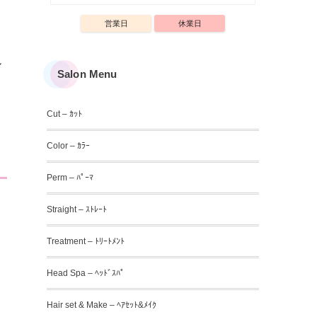
営業日
休業日
ル
Salon Menu
Cut – ｶｯﾄ
Color – ｶﾗｰ
Perm – ﾊﾟｰﾏ
Straight – ｽﾄﾚｰﾄ
Treatment – ﾄﾘｰﾄﾒﾝﾄ
Head Spa – ﾍｯﾄﾞｽﾊﾟ
Hair set & Make – ﾍｱｾｯﾄ&ﾒｲｸ