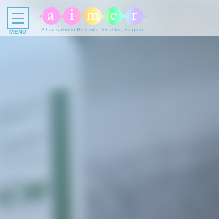
A hair salon in Hoshioki, Teine-ku, Sapporo
MENU