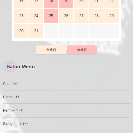
16
17
18
19
20
21
22
23
24
25
26
27
28
29
30
31
営業日
休業日
Salon Menu
Cut – ｶｯﾄ
Color – ｶﾗｰ
Perm – ﾊﾟｰﾏ
Straight – ｽﾄﾚｰﾄ