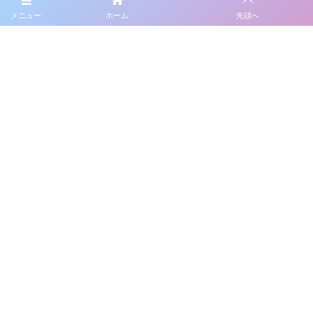
メニュー
ホーム
先頭へ
取扱商品
オンライン販売
特定商取引法の表記
プライバシーポリシー
採用情報
メルマガ登録・解除
お問合せ