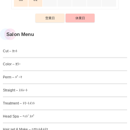
営業日
休業日
Salon Menu
Cut – ｶｯﾄ
Color – ｶﾗｰ
Perm – ﾊﾟｰﾏ
Straight – ｽﾄﾚｰﾄ
Treatment – ﾄﾘｰﾄﾒﾝﾄ
Head Spa – ﾍｯﾄﾞｽﾊﾟ
Hair set & Make – ﾍｱｾｯﾄ&ﾒｲｸ