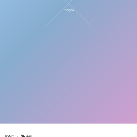
Tagged
HOME
手稲